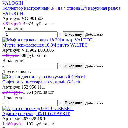
Коллектор настроечный 3/4 на 4 отвода 3/4 наружная резьба
VALOGIN
Артикул: VG-901503
3 813 руб.
3 073
руб.
за шт
В наличии
-
+
В корзину
Добавлено
Муфта нержавеющая 18 3/4 внутр VALTEC
Артикул: VTi.902.I.001805
708 руб.
508
руб.
за шт
В наличии
-
+
В корзину
Добавлено
Другие товары
Сифон для писсуара вакуумный Geberit
Артикул: 152.950.11.1
2 074 руб.
1 554
руб.
за шт
В наличии
-
+
В корзину
Добавлено
Адаптер переход 90/110 GEBERIT
Артикул: 367.928.16.1
1 480 руб.
1 109
руб.
за шт