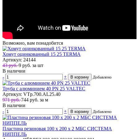
Возможно, вам понадобится
Хомут оцинкованный 15 25 TERMA
Артикул: 24144
43 руб.
9
руб.
за шт
В наличии
-
+
В корзину
Добавлено
Труба с алюминием 40 PN 25 VALTEC
Артикул: VTp.700.AL25.40
971 руб.
744
руб.
за м
В наличии
-
+
В корзину
Добавлено
Пластина резиновая 100 x 200 х 2 МБС СИСТЕМА
НИППЕЛЬ