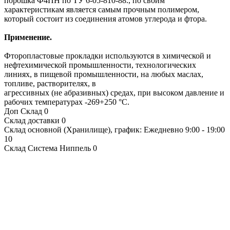
порошка Ф4ПН по ТУ 6-05-810-88., по своим
характеристикам является самым прочным полимером,
который состоит из соединения атомов углерода и фтора.
Применение.
Фторопластовые прокладки используются в химической и
нефтехимической промышленности, технологических
линиях, в пищевой промышленности, на любых маслах,
топливе, растворителях, в
агрессивных (не абразивных) средах, при высоком давление и
рабочих температурах -269+250 °С.
Доп Склад
0
Склад доставки
0
Склад основной (Хранилище), график: Ежедневно 9:00 - 19:00
10
Склад Система Ниппель
0