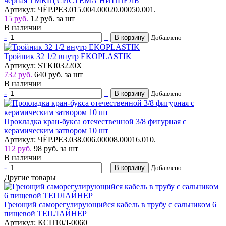
чёрная ТМКЩ СИСТЕМА НИППЕЛЬ
Артикул: ЧЁР.РЕЗ.015.004.00020.00050.001.
15 руб.
12
руб.
за шт
В наличии
-
+
В корзину
Добавлено
Тройник 32 1/2 внутр EKOPLASTIK
Артикул: STKI03220X
732 руб.
640
руб.
за шт
В наличии
-
+
В корзину
Добавлено
Прокладка кран-букса отечественной 3/8 фигурная с
керамическим затвором 10 шт
Артикул: ЧЁР.РЕЗ.038.006.00008.00016.010.
112 руб.
98
руб.
за шт
В наличии
-
+
В корзину
Добавлено
Другие товары
Греющий саморегулирующийся кабель в трубу с сальником 6
пищевой ТЕПЛАЙНЕР
Артикул: КСП10Л-0060