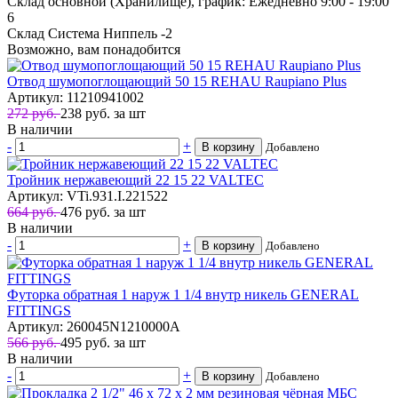
Склад основной (Хранилище), график: Ежедневно 9:00 - 19:00
6
Склад Система Ниппель
-2
Возможно, вам понадобится
Отвод шумопоглощающий 50 15 REHAU Raupiano Plus
Артикул: 11210941002
272 руб.
238
руб.
за шт
В наличии
-
+
В корзину
Добавлено
Тройник нержавеющий 22 15 22 VALTEC
Артикул: VTi.931.I.221522
664 руб.
476
руб.
за шт
В наличии
-
+
В корзину
Добавлено
Футорка обратная 1 наруж 1 1/4 внутр никель GENERAL
FITTINGS
Артикул: 260045N1210000A
566 руб.
495
руб.
за шт
В наличии
-
+
В корзину
Добавлено