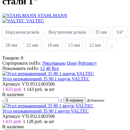
стали 1"
STAHLMANN
VALTEC
Наружная резьба
Внутренняя резьба
35 мм
3/4"
28 мм
22 мм
18 мм
15 мм
12 мм
...
Товаров:
8
Сортировать по
По
:
Умолчанию
Цене
Рейтингу
Показывать по
По
:
12
48
Все
Угол нержавеющий 35 90 1 наруж VALTEC
Артикул: VTi.953.I.003506
1 633 руб.
1 143
руб.
за шт
В наличии
-
+
В корзину
Добавлено
Угол нержавеющий 35 90 1 внутр VALTEC
Артикул: VTi.952.I.003506
1 611 руб.
1 128
руб.
за шт
В наличии