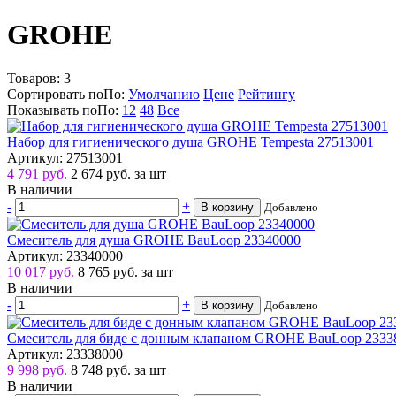
GROHE
Товаров:
3
Сортировать по
По
:
Умолчанию
Цене
Рейтингу
Показывать по
По
:
12
48
Все
Набор для гигиенического душа GROHE Tempesta 27513001
Артикул: 27513001
4 791 руб.
2 674
руб.
за шт
В наличии
-
+
В корзину
Добавлено
Смеситель для душа GROHE BauLoop 23340000
Артикул: 23340000
10 017 руб.
8 765
руб.
за шт
В наличии
-
+
В корзину
Добавлено
Смеситель для биде с донным клапаном GROHE BauLoop 2333
Артикул: 23338000
9 998 руб.
8 748
руб.
за шт
В наличии