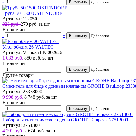
-
+
В корзину
Добавлено
Труба 50 1500 OSTENDORF
Артикул: 112050
328 руб.
270
руб.
за шт
В наличии
-
+
В корзину
Добавлено
Угол обжим 26 VALTEC
Артикул: VTm.351.N.002626
1 033 руб.
850
руб.
за шт
В наличии
-
+
В корзину
Добавлено
Другие товары
Смеситель для биде с донным клапаном GROHE BauLoop 2333
Артикул: 23338000
9 998 руб.
8 748
руб.
за шт
В наличии
-
+
В корзину
Добавлено
Набор для гигиенического душа GROHE Tempesta 27513001
Артикул: 27513001
4 791 руб.
2 674
руб.
за шт