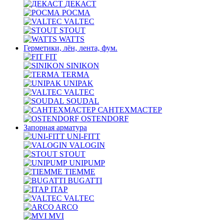
ДЕКАСТ
РОСМА
VALTEC
STOUT
WATTS
Герметики, лён, лента, фум.
FIT
SINIKON
TERMA
UNIPAK
VALTEC
SOUDAL
САНТЕХМАСТЕР
OSTENDORF
Запорная арматура
UNI-FITT
VALOGIN
STOUT
UNIPUMP
TIEMME
BUGATTI
ITAP
VALTEC
ARCO
MVI