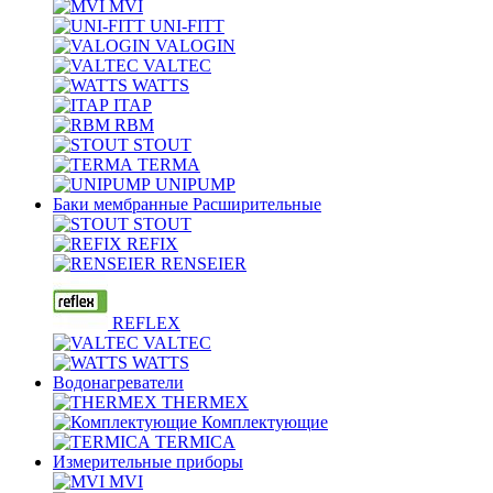
MVI
UNI-FITT
VALOGIN
VALTEC
WATTS
ITAP
RBM
STOUT
TERMA
UNIPUMP
Баки мембранные Расширительные
STOUT
REFIX
RENSEIER
REFLEX
VALTEC
WATTS
Водонагреватели
THERMEX
Комплектующие
TERMICA
Измерительные приборы
MVI