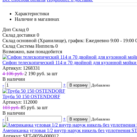
Характеристики
Наличие в магазинах
Доп Склад
0
Склад доставки
0
Склад основной (Хранилище), график: Ежедневно 9:00 - 19:00
Склад Система Ниппель
0
Возможно, вам понадобится
Сифoн тeлeскoпичeский 114 и 70 двойной для кyхoннoй мoйк
Артикул: 1268331
4 106 руб.
2 190
руб.
за шт
В наличии
-
+
В корзину
Добавлено
Труба 50 150 OSTENDORF
Артикул: 112000
103 руб.
85
руб.
за шт
В наличии
-
+
В корзину
Добавлено
Американка угловая 1/2 внутр наруж никель без уплотнения 
Артикул: SFT-0059-000012