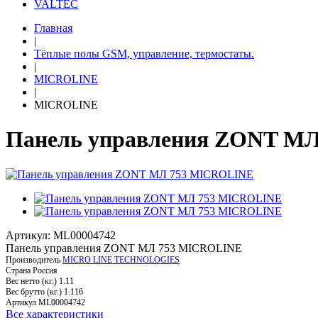
VALTEC
Главная
|
Тёплые полы GSM, управление, термостаты.
|
MICROLINE
|
MICROLINE
Панель управления ZONT М
Артикул: ML00004742
Панель управления ZONT МЛ 753 MICROLINE
Производитель
MICRO LINE TECHNOLOGIES
Страна
Россия
Вес нетто (кг.)
1.11
Вес брутто (кг.)
1.116
Артикул
ML00004742
Все характеристики