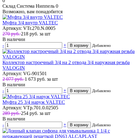
0
Склад Система Ниппель
0
Возможно, вам понадобится
Муфта 3/4 внутр VALTEC
Артикул: VTr.270.N.0005
270 руб.
218
руб.
за шт
В наличии
-
+
В корзину
Добавлено
Коллектор настроечный 3/4 на 2 отвода 3/4 наружная резьба
VALOGIN
Артикул: VG-901501
2 077 руб.
1 673
руб.
за шт
В наличии
-
+
В корзину
Добавлено
Муфта 25 3/4 наруж VALTEC
Артикул: VTp.701.0.02505
289 руб.
254
руб.
за шт
В наличии
-
+
В корзину
Добавлено