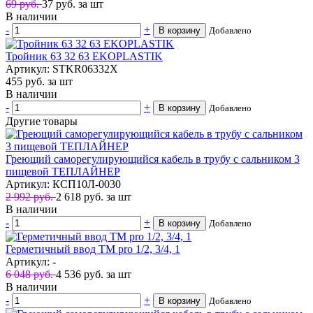
69 руб.
37
руб.
за шт
В наличии
-
+
В корзину
Добавлено
Тройник 63 32 63 EKOPLASTIK
Артикул: STKR06332X
455
руб.
за шт
В наличии
-
+
В корзину
Добавлено
Другие товары
Греющий саморегулирующийся кабель в трубу с сальником 3
пищевой ТЕПЛАЙНЕР
Артикул: КСП10Л-0030
2 992 руб.
2 618
руб.
за шт
В наличии
-
+
В корзину
Добавлено
Герметичный ввод ТМ pro 1/2, 3/4, 1
Артикул: -
6 048 руб.
4 536
руб.
за шт
В наличии
-
+
В корзину
Добавлено