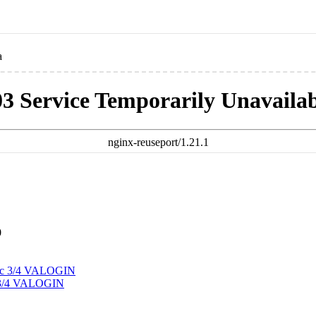
а
03 Service Temporarily Unavailab
nginx-reuseport/1.21.1
0
 3/4 VALOGIN