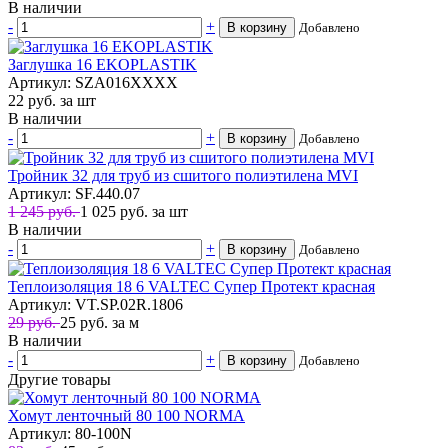
В наличии
-
+
В корзину
Добавлено
Заглушка 16 EKOPLASTIK
Артикул: SZA016XXXX
22
руб.
за шт
В наличии
-
+
В корзину
Добавлено
Тройник 32 для труб из сшитого полиэтилена MVI
Артикул: SF.440.07
1 245 руб.
1 025
руб.
за шт
В наличии
-
+
В корзину
Добавлено
Теплоизоляция 18 6 VALTEC Супер Протект красная
Артикул: VT.SP.02R.1806
29 руб.
25
руб.
за м
В наличии
-
+
В корзину
Добавлено
Другие товары
Хомут ленточный 80 100 NORMA
Артикул: 80-100N