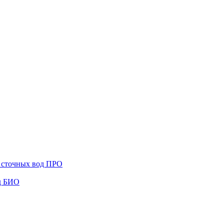
и сточных вод ПРО
од БИО