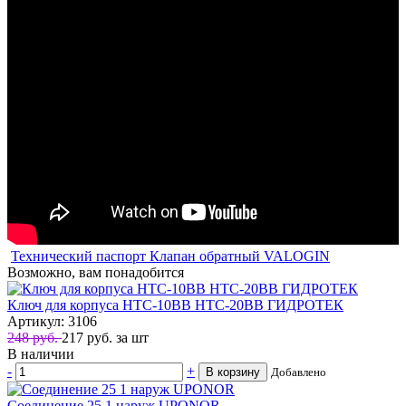
Технический паспорт Клапан обратный VALOGIN
Возможно, вам понадобится
Ключ для корпуса HTC-10BB HTC-20BB ГИДРОТЕК
Артикул: 3106
248 руб.
217
руб.
за шт
В наличии
-
+
В корзину
Добавлено
Соединение 25 1 наруж UPONOR