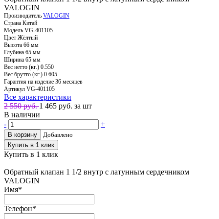
VALOGIN
Производитель
VALOGIN
Страна
Китай
Модель
VG-401105
Цвет
Жёлтый
Высота
66 мм
Глубина
65 мм
Ширина
65 мм
Вес нетто (кг.)
0.550
Вес брутто (кг.)
0.605
Гарантия на изделие
36 месяцев
Артикул
VG-401105
Все характеристики
2 550 руб.
1 465
руб. за шт
В наличии
-
+
В корзину
Добавлено
Купить в 1 клик
Купить в 1 клик
Обратный клапан 1 1/2 внутр с латунным сердечником
VALOGIN
Имя
*
Телефон
*