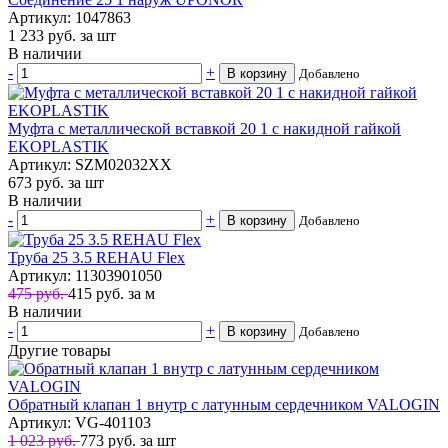
Артикул: 1047863
1 233
руб.
за шт
В наличии
-
+
В корзину
Добавлено
Муфта с металлической вставкой 20 1 с накидной гайкой
EKOPLASTIK
Артикул: SZM02032XX
673
руб.
за шт
В наличии
-
+
В корзину
Добавлено
Труба 25 3.5 REHAU Flex
Артикул: 11303901050
475 руб.
415
руб.
за м
В наличии
-
+
В корзину
Добавлено
Другие товары
Обратный клапан 1 внутр с латунным сердечником VALOGIN
Артикул: VG-401103
1 023 руб.
773
руб.
за шт