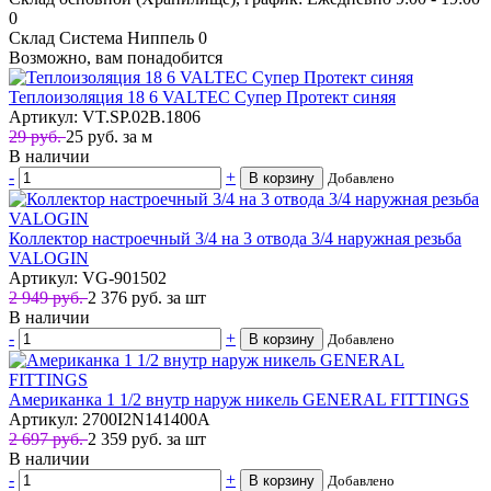
0
Склад Система Ниппель
0
Возможно, вам понадобится
Теплоизоляция 18 6 VALTEC Супер Протект синяя
Артикул: VT.SP.02B.1806
29 руб.
25
руб.
за м
В наличии
-
+
В корзину
Добавлено
Коллектор настроечный 3/4 на 3 отвода 3/4 наружная резьба
VALOGIN
Артикул: VG-901502
2 949 руб.
2 376
руб.
за шт
В наличии
-
+
В корзину
Добавлено
Американка 1 1/2 внутр наруж никель GENERAL FITTINGS
Артикул: 2700I2N141400A
2 697 руб.
2 359
руб.
за шт
В наличии
-
+
В корзину
Добавлено