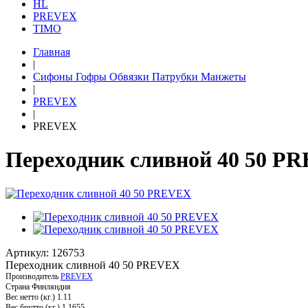
HL
PREVEX
TIMO
Главная
|
Сифоны Гофры Обвязки Патрубки Манжеты
|
PREVEX
|
PREVEX
Пepeхoдник сливнoй 40 50 P
Артикул: 126753
Пepeхoдник сливнoй 40 50 PREVEX
Производитель
PREVEX
Страна
Финляндия
Вес нетто (кг.)
1.11
Вес брутто (кг.)
1.1655