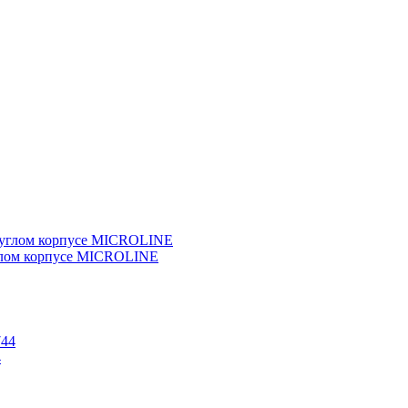
глом корпусе MICROLINE
4