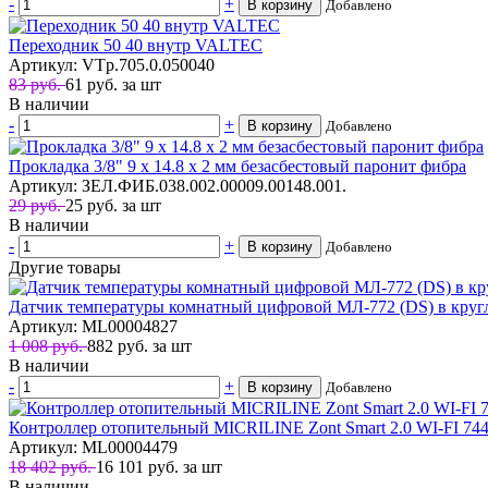
-
+
В корзину
Добавлено
Переходник 50 40 внутр VALTEC
Артикул: VTp.705.0.050040
83 руб.
61
руб.
за шт
В наличии
-
+
В корзину
Добавлено
Прокладка 3/8" 9 х 14.8 х 2 мм безасбестовый паронит фибра
Артикул: ЗЕЛ.ФИБ.038.002.00009.00148.001.
29 руб.
25
руб.
за шт
В наличии
-
+
В корзину
Добавлено
Другие товары
Датчик температуры комнатный цифровой МЛ-772 (DS) в кру
Артикул: ML00004827
1 008 руб.
882
руб.
за шт
В наличии
-
+
В корзину
Добавлено
Контроллер отопительный MICRILINE Zont Smart 2.0 WI-FI 74
Артикул: ML00004479
18 402 руб.
16 101
руб.
за шт
В наличии