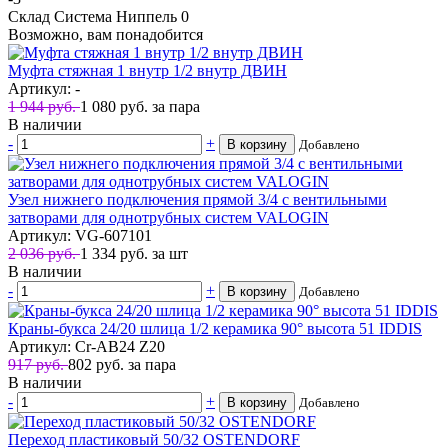
Склад Система Ниппель
0
Возможно, вам понадобится
Муфта стяжная 1 внутр 1/2 внутр ДВИН
Артикул: -
1 944 руб.
1 080
руб.
за пара
В наличии
-
+
В корзину
Добавлено
Узел нижнего подключения прямой 3/4 с вентильными
затворами для однотрубных систем VALOGIN
Артикул: VG-607101
2 036 руб.
1 334
руб.
за шт
В наличии
-
+
В корзину
Добавлено
Краны-букса 24/20 шлица 1/2 керамика 90° высота 51 IDDIS
Артикул: Cr-AB24 Z20
917 руб.
802
руб.
за пара
В наличии
-
+
В корзину
Добавлено
Переход пластиковый 50/32 OSTENDORF