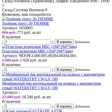
Склад основной (Хранилище), график: Ежедневно 9:00 - 19:00
1
Склад Система Ниппель
0
Возможно, вам понадобится
Тройник пресс 20 TIEMME
Артикул: 1650005
884 руб.
773
руб.
за шт
В наличии
-
+
В корзину
Добавлено
Пластина резиновая МБС (294*294*5мм)
Артикул: ЧЁР.РЕЗ.000.005.00294.00294.001.
2 080 руб.
1 820
руб.
за шт
В наличии
-
+
В корзину
Добавлено
Мембранный бак вертикальный на ножках с манометром
серый WATERSTRY CW-LV 100
Артикул: -
22 080 руб.
16 240
руб.
за шт
В наличии
-
+
В корзину
Добавлено