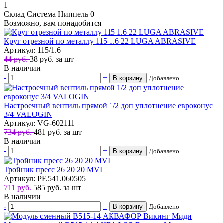
1
Склад Система Ниппель
0
Возможно, вам понадобится
Круг отрезной по металлу 115 1.6 22 LUGA ABRASIVE
Артикул: 115/1.6
44 руб.
38
руб.
за шт
В наличии
-
+
В корзину
Добавлено
Настроечный вентиль прямой 1/2 доп уплотнение евроконус
3/4 VALOGIN
Артикул: VG-602111
734 руб.
481
руб.
за шт
В наличии
-
+
В корзину
Добавлено
Тройник пресс 26 20 20 MVI
Артикул: PF.541.060505
711 руб.
585
руб.
за шт
В наличии
-
+
В корзину
Добавлено