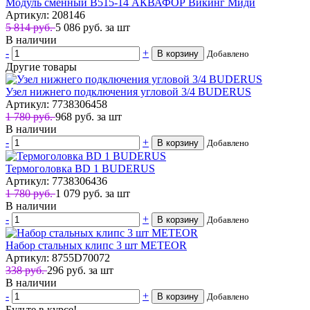
Модуль сменный В515-14 АКВАФОР Викинг Миди
Артикул: 208146
5 814 руб.
5 086
руб.
за шт
В наличии
-
+
В корзину
Добавлено
Другие товары
Узел нижнего подключения угловой 3/4 BUDERUS
Артикул: 7738306458
1 780 руб.
968
руб.
за шт
В наличии
-
+
В корзину
Добавлено
Термоголовка BD 1 BUDERUS
Артикул: 7738306436
1 780 руб.
1 079
руб.
за шт
В наличии
-
+
В корзину
Добавлено
Набор стальных клипс 3 шт METEOR
Артикул: 8755D70072
338 руб.
296
руб.
за шт
В наличии
-
+
В корзину
Добавлено
Будьте в курсе!