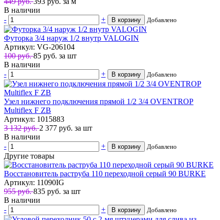
449 руб.
393
руб.
за м
В наличии
-
+
В корзину
Добавлено
Футорка 3/4 наруж 1/2 внутр VALOGIN
Артикул: VG-206104
100 руб.
85
руб.
за шт
В наличии
-
+
В корзину
Добавлено
Узел нижнего подключения прямой 1/2 3/4 OVENTROP
Multiflex F ZВ
Артикул: 1015883
3 132 руб.
2 377
руб.
за шт
В наличии
-
+
В корзину
Добавлено
Другие товары
Восстановитель раструба 110 переходной серый 90 BURKE
Артикул: 11090IG
955 руб.
835
руб.
за шт
В наличии
-
+
В корзину
Добавлено