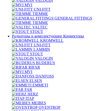
VALOGIN
MVI
UNI-FITT
TIEMME
GENERAL FITTINGS
TIEMME
VALTEC
STOUT
Радиаторы и комплектующие Конвекторы
KROMWELL
UNI-FITT
LAMMIN
STOUT
VALOGIN
BUDERUS
RIFAR
MVI
DANFOSS
ELSEN
EMMETI
FAR
HERZ
ITAP
MEIBES
OVENTROP