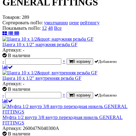
GENERAL FITTINGS
Товаров:
289
Сортировать по
По
:
умолчанию
цене
рейтингу
Показывать по
По
:
12
48
Все
Цанга 10 х 1/2" наружняя резьба GF
Артикул: -
В наличии
-
+
В корзину
Добавлено
Цанга 10 х 1/2" внутренняя резьба GF
Артикул: -
В наличии
-
+
В корзину
Добавлено
Муфта 1/2 внутр 3/8 внутр переходная никель GENERAL
FITTINGS
Артикул: 260047N040300A
В наличии