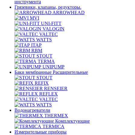
инструмента
Грязевики, клапаны, редукторы.
ARROWHEAD
MVI
UNI-FITT
VALOGIN
VALTEC
WATTS
ITAP
RBM
STOUT
TERMA
UNIPUMP
Баки мембранные Расширительные
STOUT
REFIX
RENSEIER
REFLEX
VALTEC
WATTS
Водонагреватели
THERMEX
Комплектующие
TERMICA
Измерительные приборы