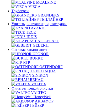
MCALPINE
VIEGA
Трубогреи
GRANDEKS
ТЕПЛАЙНЕР
Унитазы, инсталляции, писсуары.
AZARIO
TECE
IDDIS
AICAPLAST
GEBERIT
Фановая канализация
UPONOR
BURKE
RTP
OSTENDORF
PRO AQUA
SINIKON
REHAU
VALFEX
Фильтры тонкой очистки
VALTEC
HoneyWell
АКВАФОР
ГЕЙЗЕР