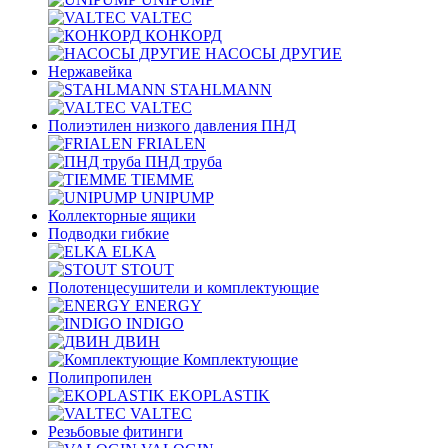
VALTEC
КОНКОРД
НАСОСЫ ДРУГИЕ
Нержавейка
STAHLMANN
VALTEC
Полиэтилен низкого давления ПНД
FRIALEN
ПНД труба
TIEMME
UNIPUMP
Коллекторные ящики
Подводки гибкие
ELKA
STOUT
Полотенцесушители и комплектующие
ENERGY
INDIGO
ДВИН
Комплектующие
Полипропилен
EKOPLASTIK
VALTEC
Рeзьбовые фитинги