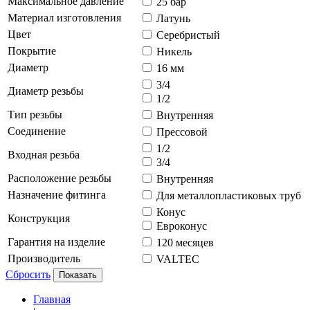
Максимальное давление
25 бар
Материал изготовления
Латунь
Цвет
Серебристый
Покрытие
Никель
Диаметр
16 мм
3/4
Диаметр резьбы
1/2
Тип резьбы
Внутренняя
Соединение
Прессовой
1/2
Входная резьба
3/4
Расположение резьбы
Внутренняя
Назначение фитинга
Для металлопластиковых труб
Конус
Конструкция
Евроконус
Гарантия на изделие
120 месяцев
Производитель
VALTEC
Сбросить
Показать
Главная