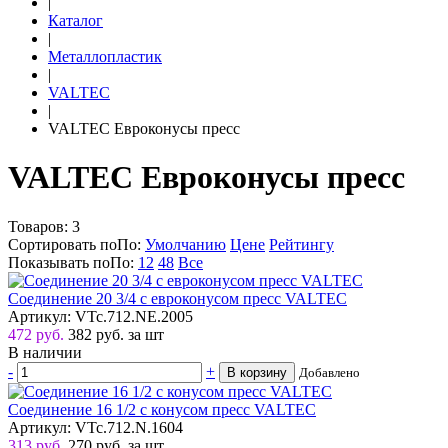
|
Каталог
|
Металлопластик
|
VALTEC
|
VALTEC Евроконусы пресс
VALTEC Евроконусы пресс
Товаров:
3
Сортировать по
По
:
Умолчанию
Цене
Рейтингу
Показывать по
По
:
12
48
Все
Соединение 20 3/4 с евроконусом пресс VALTEC
Артикул: VTc.712.NE.2005
472 руб.
382
руб.
за шт
В наличии
-
+
В корзину
Добавлено
Соединение 16 1/2 с конусом пресс VALTEC
Артикул: VTc.712.N.1604
313 руб.
270
руб.
за шт