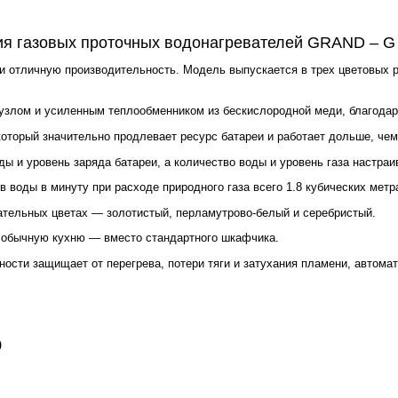
я газовых проточных водонагревателей GRAND – G
 и отличную производительность. Модель выпускается в трех цветовых 
злом и усиленным теплообменником из бескислородной меди, благодар
который значительно продлевает ресурс батареи и работает дольше, че
ы и уровень заряда батареи, а количество воды и уровень газа настра
в воды в минуту при расходе природного газа всего 1.8 кубических метра
ательных цветах — золотистый, перламутрово-белый и серебристый.
а обычную кухню — вместо стандартного шкафчика.
ости защищает от перегрева, потери тяги и затухания пламени, автомат
0