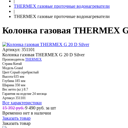
|
THERMEX газовые проточные водонагреватели
|
THERMEX газовые проточные водонагреватели
Колонка газовая THERMEX G 
Артикул: 351101
Колонка газовая THERMEX G 20 D Silver
Производитель
THERMEX
Страна
Китай
Модель
Grand
Цвет
Серый серебристый
Высота
635 мм
Глубина
185 мм
Ширина
350 мм
Вес нетто (кг.)
8.7
Гарантия на изделие
24 месяца
Артикул
351101
Все характеристики
15 392 руб.
9 490
руб. за шт
Временно нет в наличии
Заказать товар
Заказать товар