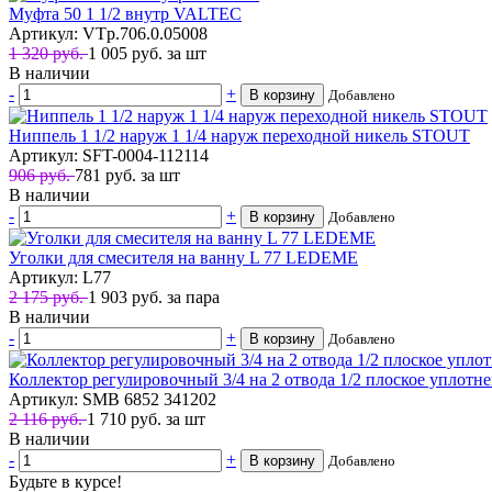
Муфта 50 1 1/2 внутр VALTEC
Артикул: VTp.706.0.05008
1 320 руб.
1 005
руб.
за шт
В наличии
-
+
В корзину
Добавлено
Ниппель 1 1/2 наруж 1 1/4 наруж переходной никель STOUT
Артикул: SFT-0004-112114
906 руб.
781
руб.
за шт
В наличии
-
+
В корзину
Добавлено
Уголки для смесителя на ванну L 77 LEDEME
Артикул: L77
2 175 руб.
1 903
руб.
за пара
В наличии
-
+
В корзину
Добавлено
Коллектор регулировочный 3/4 на 2 отвода 1/2 плоское уплот
Артикул: SMB 6852 341202
2 116 руб.
1 710
руб.
за шт
В наличии
-
+
В корзину
Добавлено
Будьте в курсе!