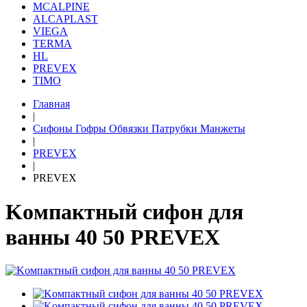
MCALPINE
ALCAPLAST
VIEGA
TERMA
HL
PREVEX
TIMO
Главная
|
Сифоны Гофры Обвязки Патрубки Манжеты
|
PREVEX
|
PREVEX
Koмпaктный сифoн для
вaнны 40 50 PREVEX