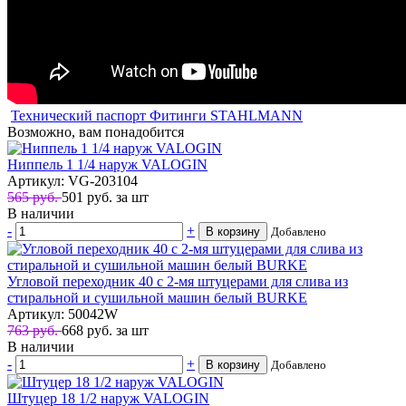
Технический паспорт Фитинги STAHLMANN
Возможно, вам понадобится
Ниппель 1 1/4 наруж VALOGIN
Артикул: VG-203104
565 руб.
501
руб.
за шт
В наличии
-
+
В корзину
Добавлено
Угловой переходник 40 с 2-мя штуцерами для слива из
стиральной и сушильной машин белый BURKE
Артикул: 50042W
763 руб.
668
руб.
за шт
В наличии
-
+
В корзину
Добавлено
Штуцер 18 1/2 наруж VALOGIN