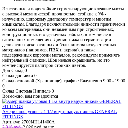
Эластичные и водостойкие герметизирующие клеящие массы
с высокой механической прочностью, стойкие к УФ-
излучению, широкому диапазону температур и многим
химикатам. Благодаря исключительной липкости практически
ко всем материалам, они незаменимы при строительных,
конструкционных и отделочных работах, в том числе в
санитарных помещениях. Для монтажа и герметизации
деликатных декоративных и большинства искусственных
материалов (например, ПВХ и акрила), а также
подверженных коррозии металлов, рекомендуем применять
нейтральный силикон. Шов нельзя окрашивать, но это
компенсируется палитрой стойких цветов.
Доп Склад
0
Склад доставки
0
Склад основной (Хранилище), график: Ежедневно 9:00 - 19:00
0
Склад Система Ниппель
0
Возможно, вам понадобится
Американка угловая 1 1/2 внутр наруж никель GENERAL
FITTINGS
Артикул: 2700I4H141400A
2 316 руб.
2 026
руб.
за шт