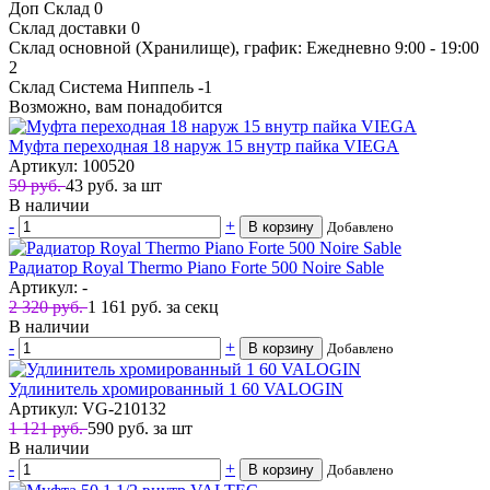
Доп Склад
0
Склад доставки
0
Склад основной (Хранилище), график: Ежедневно 9:00 - 19:00
2
Склад Система Ниппель
-1
Возможно, вам понадобится
Муфта переходная 18 наруж 15 внутр пайка VIEGA
Артикул: 100520
59 руб.
43
руб.
за шт
В наличии
-
+
В корзину
Добавлено
Радиатор Royal Thermo Piano Forte 500 Noire Sable
Артикул: -
2 320 руб.
1 161
руб.
за секц
В наличии
-
+
В корзину
Добавлено
Удлинитель хромированный 1 60 VALOGIN
Артикул: VG-210132
1 121 руб.
590
руб.
за шт
В наличии
-
+
В корзину
Добавлено