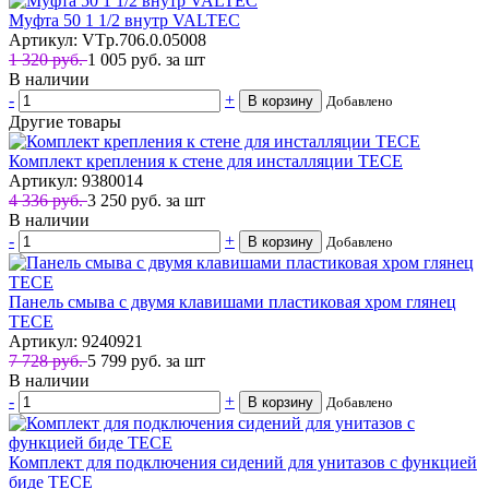
Муфта 50 1 1/2 внутр VALTEC
Артикул: VTp.706.0.05008
1 320 руб.
1 005
руб.
за шт
В наличии
-
+
В корзину
Добавлено
Другие товары
Комплект крепления к стене для инсталляции TECE
Артикул: 9380014
4 336 руб.
3 250
руб.
за шт
В наличии
-
+
В корзину
Добавлено
Панель смыва с двумя клавишами пластиковая хром глянец
TECE
Артикул: 9240921
7 728 руб.
5 799
руб.
за шт
В наличии
-
+
В корзину
Добавлено
Комплект для подключения сидений для унитазов с функцией
биде TECE