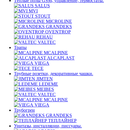
Тёплые полы GSM, управление, термостаты.
SALUS
MVI
STOUT
MICROLINE
GRANDEKS
OVENTROP
REHAU
VALTEC
Трапы
MCALPINE
ALCAPLAST
VIEGA
TECE
Трубные розетки, декоративные чашки.
JIMTEN
LEDEME
MEIBES
VALTEC
MCALPINE
VIEGA
Трубогреи
GRANDEKS
ТЕПЛАЙНЕР
Унитазы, инсталляции, писсуары.