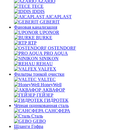
AZARIO
TECE
IDDIS
AICAPLAST
GEBERIT
Фановая канализация
UPONOR
BURKE
RTP
OSTENDORF
PRO AQUA
SINIKON
REHAU
VALFEX
Фильтры тонкой очистки
VALTEC
HoneyWell
АКВАФОР
ГЕЙЗЕР
ГИДРОТЕК
Чёрная оцинкованная сталь
САНСФЕРА
Сталь
GEBO
Шланги Гофра