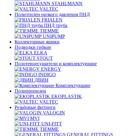
STAHLMANN
VALTEC
Полиэтилен низкого давления ПНД
FRIALEN
ПНД труба
TIEMME
UNIPUMP
Коллекторные ящики
Подводки гибкие
ELKA
STOUT
Полотенцесушители и комплектующие
ENERGY
INDIGO
ДВИН
Комплектующие
Полипропилен
EKOPLASTIK
VALTEC
Рeзьбовые фитинги
VALOGIN
MVI
UNI-FITT
TIEMME
GENERAL FITTINGS