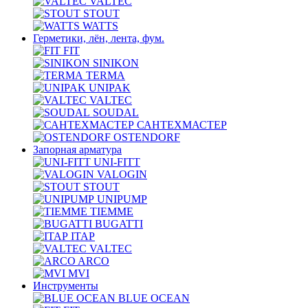
VALTEC
STOUT
WATTS
Герметики, лён, лента, фум.
FIT
SINIKON
TERMA
UNIPAK
VALTEC
SOUDAL
САНТЕХМАСТЕР
OSTENDORF
Запорная арматура
UNI-FITT
VALOGIN
STOUT
UNIPUMP
TIEMME
BUGATTI
ITAP
VALTEC
ARCO
MVI
Инструменты
BLUE OCEAN