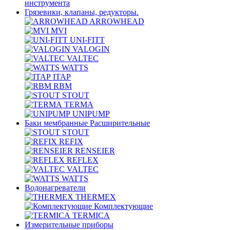
инструмента
Грязевики, клапаны, редукторы.
ARROWHEAD
MVI
UNI-FITT
VALOGIN
VALTEC
WATTS
ITAP
RBM
STOUT
TERMA
UNIPUMP
Баки мембранные Расширительные
STOUT
REFIX
RENSEIER
REFLEX
VALTEC
WATTS
Водонагреватели
THERMEX
Комплектующие
TERMICA
Измерительные приборы