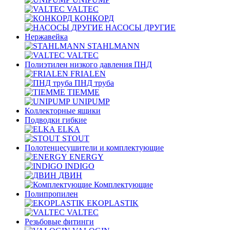
VALTEC
КОНКОРД
НАСОСЫ ДРУГИЕ
Нержавейка
STAHLMANN
VALTEC
Полиэтилен низкого давления ПНД
FRIALEN
ПНД труба
TIEMME
UNIPUMP
Коллекторные ящики
Подводки гибкие
ELKA
STOUT
Полотенцесушители и комплектующие
ENERGY
INDIGO
ДВИН
Комплектующие
Полипропилен
EKOPLASTIK
VALTEC
Рeзьбовые фитинги