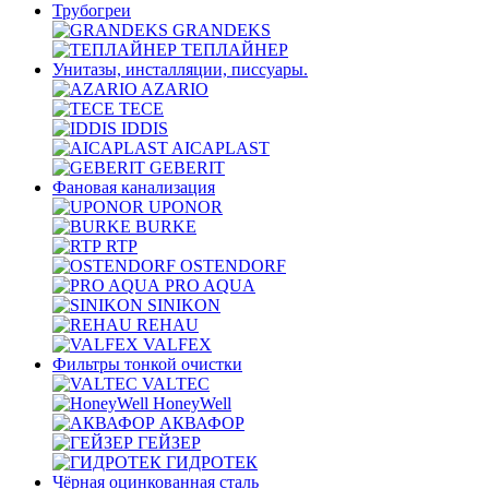
Трубогреи
GRANDEKS
ТЕПЛАЙНЕР
Унитазы, инсталляции, писсуары.
AZARIO
TECE
IDDIS
AICAPLAST
GEBERIT
Фановая канализация
UPONOR
BURKE
RTP
OSTENDORF
PRO AQUA
SINIKON
REHAU
VALFEX
Фильтры тонкой очистки
VALTEC
HoneyWell
АКВАФОР
ГЕЙЗЕР
ГИДРОТЕК
Чёрная оцинкованная сталь