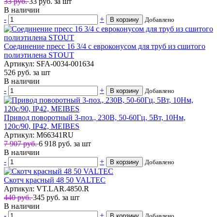
33 руб.
33
руб.
за шт
В наличии
-
+
В корзину
Добавлено
Соединение пресс 16 3/4 с евроконусом для труб из сшитого
полиэтилена STOUT
Артикул: SFA-0034-001634
526
руб.
за шт
В наличии
-
+
В корзину
Добавлено
Привод поворотный 3-поз., 230В, 50-60Гц, 5Вт, 10Нм,
120с/90, IP42, MEIBES
Артикул: M66341RU
7 907 руб.
6 918
руб.
за шт
В наличии
-
+
В корзину
Добавлено
Скотч красный 48 50 VALTEC
Артикул: VT.LAR.4850.R
440 руб.
345
руб.
за шт
В наличии
-
+
В корзину
Добавлено