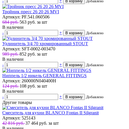
-
+
В корзину
Добавлено
Тройник пресс 26 20 26 MVI
Артикул: PF.541.060506
684 руб.
563
руб.
за шт
В наличии
-
+
В корзину
Добавлено
Удлинитель 3/4 70 хромированный STOUT
Артикул: SFT-0002-003470
989 руб.
852
руб.
за шт
В наличии
-
+
В корзину
Добавлено
Ниппель 1/2 никель GENERAL FITTINGS
Артикул: 260000N040400H
124 руб.
108
руб.
за шт
В наличии
-
+
В корзину
Добавлено
Другие товары
Смеситель для кухни BLANCO Fontas II Silgranit
Артикул: 525143
42 816 руб.
37 464
руб.
за шт
В наличии