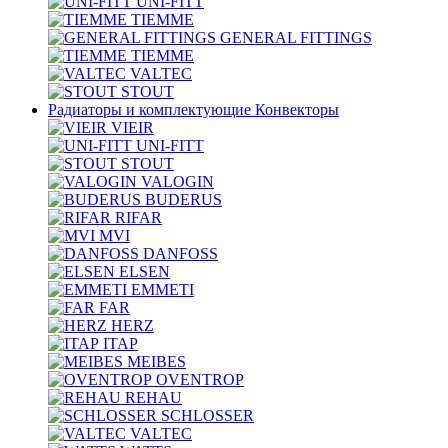
UNI-FITT
TIEMME
GENERAL FITTINGS
TIEMME
VALTEC
STOUT
Радиаторы и комплектующие Конвекторы
VIEIR
UNI-FITT
STOUT
VALOGIN
BUDERUS
RIFAR
MVI
DANFOSS
ELSEN
EMMETI
FAR
HERZ
ITAP
MEIBES
OVENTROP
REHAU
SCHLOSSER
VALTEC