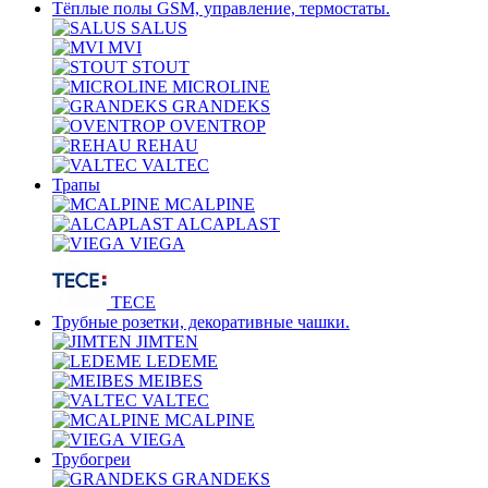
Тёплые полы GSM, управление, термостаты.
SALUS
MVI
STOUT
MICROLINE
GRANDEKS
OVENTROP
REHAU
VALTEC
Трапы
MCALPINE
ALCAPLAST
VIEGA
TECE
Трубные розетки, декоративные чашки.
JIMTEN
LEDEME
MEIBES
VALTEC
MCALPINE
VIEGA
Трубогреи
GRANDEKS