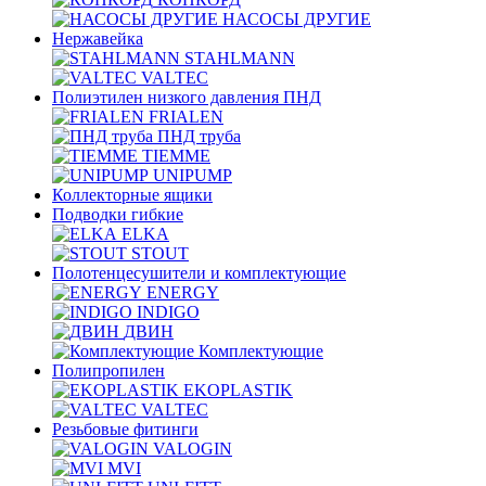
НАСОСЫ ДРУГИЕ
Нержавейка
STAHLMANN
VALTEC
Полиэтилен низкого давления ПНД
FRIALEN
ПНД труба
TIEMME
UNIPUMP
Коллекторные ящики
Подводки гибкие
ELKA
STOUT
Полотенцесушители и комплектующие
ENERGY
INDIGO
ДВИН
Комплектующие
Полипропилен
EKOPLASTIK
VALTEC
Рeзьбовые фитинги
VALOGIN
MVI