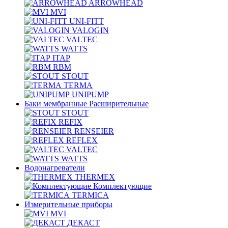
ARROWHEAD
MVI
UNI-FITT
VALOGIN
VALTEC
WATTS
ITAP
RBM
STOUT
TERMA
UNIPUMP
Баки мембранные Расширительные
STOUT
REFIX
RENSEIER
REFLEX
VALTEC
WATTS
Водонагреватели
THERMEX
Комплектующие
TERMICA
Измерительные приборы
MVI
ДЕКАСТ