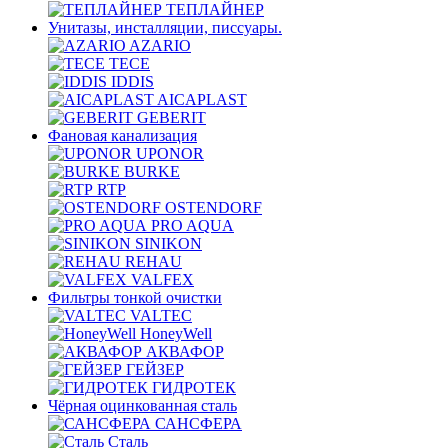
ТЕПЛАЙНЕР
Унитазы, инсталляции, писсуары.
AZARIO
TECE
IDDIS
AICAPLAST
GEBERIT
Фановая канализация
UPONOR
BURKE
RTP
OSTENDORF
PRO AQUA
SINIKON
REHAU
VALFEX
Фильтры тонкой очистки
VALTEC
HoneyWell
АКВАФОР
ГЕЙЗЕР
ГИДРОТЕК
Чёрная оцинкованная сталь
САНСФЕРА
Сталь