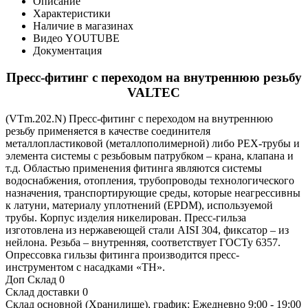
Описание
Характеристики
Наличие в магазинах
Видео YOUTUBE
Документация
Пресс-фитинг с переходом на внутреннюю резьбу
VALTEC
(VTm.202.N) Пресс-фитинг с переходом на внутреннюю
резьбу применяется в качестве соединителя
металлопластиковой (металлополимерной) либо PEX-трубы и
элемента системы с резьбовым патрубком – крана, клапана и
т.д. Областью применения фитинга являются системы
водоснабжения, отопления, трубопроводы технологического
назначения, транспортирующие среды, которые неагрессивны
к латуни, материалу уплотнений (EPDM), используемой
трубы. Корпус изделия никелирован. Пресс-гильза
изготовлена из нержавеющей стали AISI 304, фиксатор – из
нейлона. Резьба – внутренняя, соответствует ГОСТу 6357.
Опрессовка гильзы фитинга производится пресс-
инструментом с насадками «ТН».
Доп Склад
0
Склад доставки
0
Склад основной (Хранилище), график: Ежедневно 9:00 - 19:00