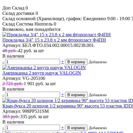
Доп Склад
0
Склад доставки
0
Склад основной (Хранилище), график: Ежедневно 9:00 - 19:00
Склад Система Ниппель
0
Возможно, вам понадобится
Прокладка 3/4" 15 х 23.8 х 2 мм фторопласт Ф4ПН
Артикул: БЕЛ.ФТО.034.002.00015.00238.001.
48 руб.
42
руб.
за шт
В наличии
-
+
В корзину
Добавлено
Американка 2 внутр наруж VALOGIN
Артикул: VG-205106
2 721 руб.
1 901
руб.
за шт
В наличии
-
+
В корзину
Добавлено
Кран-букса 20 шлицов 1/2 керамика 90° высота 53 пластик IDD
Артикул: 998PP531SM
383 руб.
335
руб.
за шт
В наличии
-
+
В корзину
Добавлено