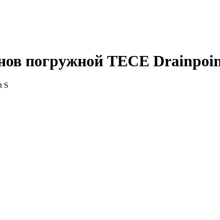
нов погружной TECE Drainpoin
S
S