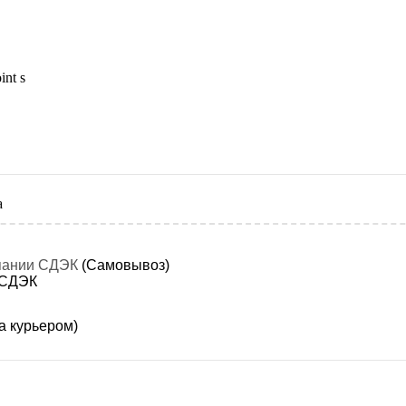
nt s
а
мпании СДЭК
(Самовывоз)
 СДЭК
а курьером)