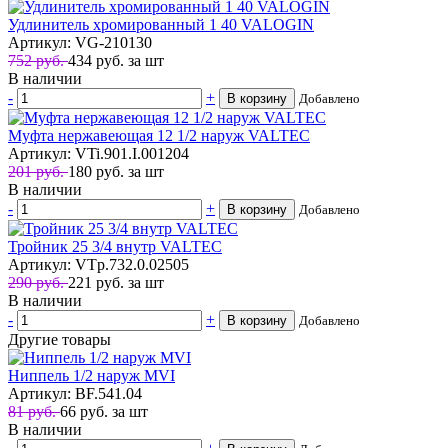
Удлинитель хромированный 1 40 VALOGIN
Артикул: VG-210130
752 руб.
434
руб.
за шт
В наличии
-
+
В корзину
Добавлено
Муфта нержавеющая 12 1/2 наруж VALTEC
Артикул: VTi.901.I.001204
201 руб.
180
руб.
за шт
В наличии
-
+
В корзину
Добавлено
Тройник 25 3/4 внутр VALTEC
Артикул: VTp.732.0.02505
290 руб.
221
руб.
за шт
В наличии
-
+
В корзину
Добавлено
Другие товары
Ниппель 1/2 наруж MVI
Артикул: BF.541.04
81 руб.
66
руб.
за шт
В наличии