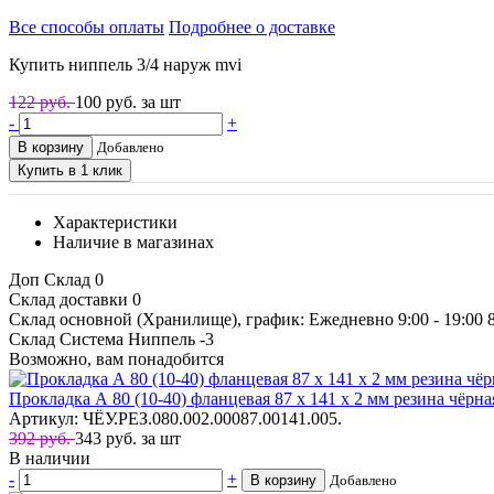
Все способы оплаты
Подробнее о доставке
Купить ниппель 3/4 наруж mvi
122 руб.
100
руб. за шт
-
+
В корзину
Добавлено
Купить в 1 клик
Характеристики
Наличие в магазинах
Доп Склад
0
Склад доставки
0
Склад основной (Хранилище), график: Ежедневно 9:00 - 19:00
Склад Система Ниппель
-3
Возможно, вам понадобится
Прокладка А 80 (10-40) фланцевая 87 х 141 х 2 мм резина
Артикул: ЧЁУ.РЕЗ.080.002.00087.00141.005.
392 руб.
343
руб.
за шт
В наличии
-
+
В корзину
Добавлено